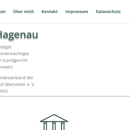
gen
Über mich
Kontakt
Impressum
Datenschutz
Hagenau
idigte
in/ermächtigte
n (Landgericht
nover)
undesverband der
d Übersetzer e. V.
BDÜ)